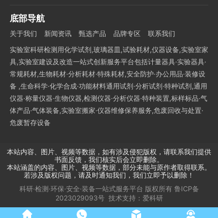
底部导航
关于我们
新闻资讯
甄选产品
品牌专区
联系我们
实验室科研检测用化学试剂,玻璃器皿,试验耗材,仪器设备,实验室家
具,实验室建设及改造一站式创新服务平台包括计量器具·实验器具·
常规耗材,生物耗材·分析耗材·特殊耗材,安全防护·办公用品·装修设
备 ,生命科学·化学合成·功能材料通用试剂·分析试剂·特种试剂,通用
仪器·称量仪器·生物仪器,检测仪器·分析仪器·特种装置,标样标品·气
体产品·气体装备,实验室搬家·仪器维修保养服务,危废回收与处置·
危废暂存设备
本站内容、图片、视频等数据，如有涉及侵犯版权，请联系我们提供
书面反馈，我们核实后会立即删除。
本站涵盖的内容、图片、视频等数据，部分未能与原作者取得联系。
若涉及版权问题，请及时通知我们，我们立即予以删除！
科研·检测·环保·安全·装备一站式服务平台
版权所有
鲁ICP备
2023029093号
技术支持：
爱科研