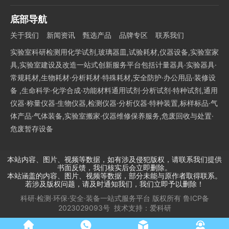
底部导航
关于我们
新闻资讯
甄选产品
品牌专区
联系我们
实验室科研检测用化学试剂,玻璃器皿,试验耗材,仪器设备,实验室家
具,实验室建设及改造一站式创新服务平台包括计量器具·实验器具·
常规耗材,生物耗材·分析耗材·特殊耗材,安全防护·办公用品·装修设
备 ,生命科学·化学合成·功能材料通用试剂·分析试剂·特种试剂,通用
仪器·称量仪器·生物仪器,检测仪器·分析仪器·特种装置,标样标品·气
体产品·气体装备,实验室搬家·仪器维修保养服务,危废回收与处置·
危废暂存设备
本站内容、图片、视频等数据，如有涉及侵犯版权，请联系我们提供
书面反馈，我们核实后会立即删除。
本站涵盖的内容、图片、视频等数据，部分未能与原作者取得联系。
若涉及版权问题，请及时通知我们，我们立即予以删除！
科研·检测·环保·安全·装备一站式服务平台
版权所有
鲁ICP备
2023029093号
技术支持：
爱科研